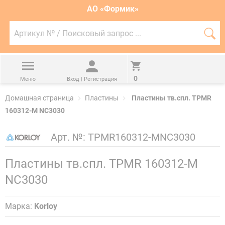
АО «Формик»
Артикул
№
П
/
Поисковый
запрос
...
0
Меню
Вход | Регистрация
Домашная страница
Пластины
Пластины тв.спл. TPMR
160312-M NC3030
Арт. №:
TPMR160312-MNC3030
Пластины тв.спл. TPMR 160312-M
NC3030
Марка:
Korloy