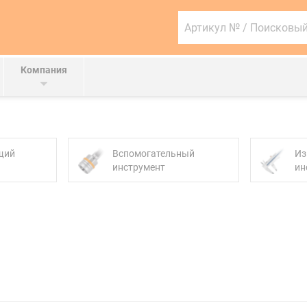
Артикул
№
/
Поисковый
запрос
Компания
...
щий
Вспомогательный
Из
инструмент
ин