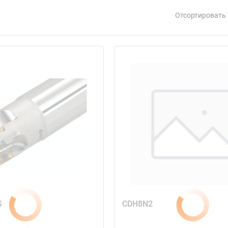
Отсортировать 
S
CDH8N2