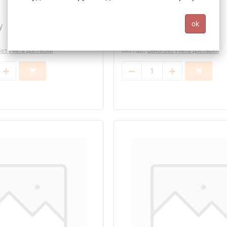
ok
у
По запросу
ез учёта доставки
без НДС
цены без учёта доставки