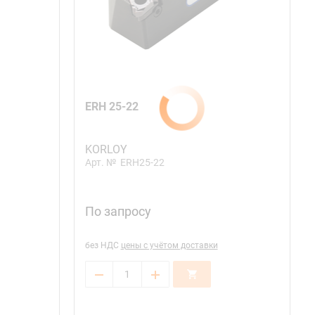
ERH 25-22
KORLOY
Арт. №
ERH25-22
По запросу
без НДС
цены с учётом доставки