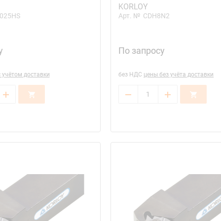
KORLOY
025HS
Арт. №
CDH8N2
у
По запросу
с учётом доставки
без НДС
цены без учёта доставки