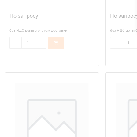
По запросу
По запрос
без НДС
цены с учётом доставки
без НДС
цены б