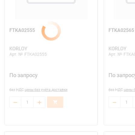
FTKA02555
FTKA02565
KORLOY
KORLOY
Арт. №
FTKA02555
Арт. №
FTKA
По запросу
По запрос
без НДС
цены без учёта доставки
без НДС
цены б