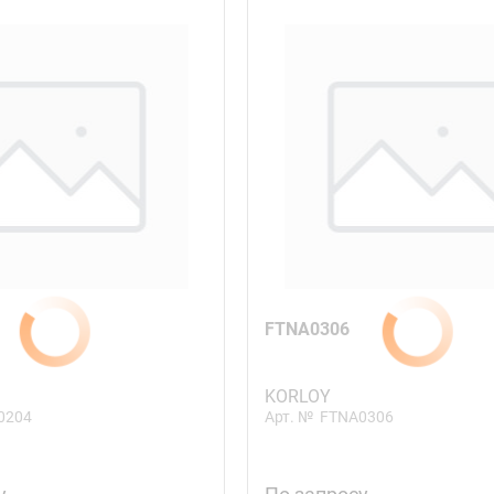
FTNA0306
KORLOY
0204
Арт. №
FTNA0306