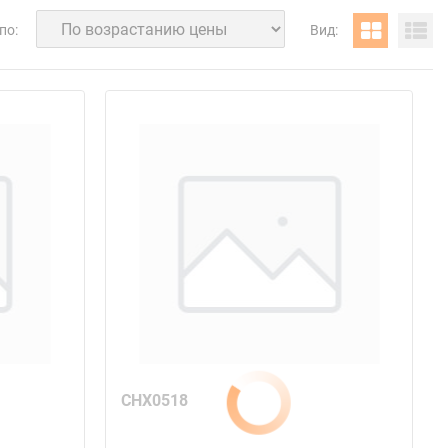
по:
Вид:
CHX0518