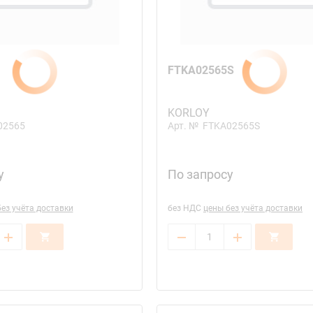
FTKA02565S
KORLOY
02565
Арт. №
FTKA02565S
у
По запросу
ез учёта доставки
без НДС
цены без учёта доставки