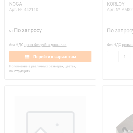
NOGA
KORLOY
Арт. №
442110
Арт. №
AMS2
По запросу
По запрос
от
без НДС
цены без учёта доставки
без НДС
цены 
Перейти к вариантам
Исполнение в различных размерах, цветах,
конструкциях