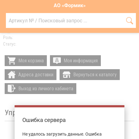
АО «Формик»
Артикул
№
П
/
Поисковый
Код клиента:
запрос
Роль:
...
Статус:
Моя корзина
Моя информация
Адреса доставки
Вернуться к каталогу
Выход из личного кабинета
Управление лимитами
Ошибка сервера
Не удалось загрузить данные. Ошибка