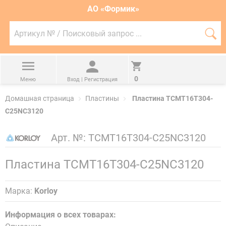
АО «Формик»
Артикул
№
П
/
Поисковый
запрос
...
0
Меню
Вход | Регистрация
Домашная страница
Пластины
Пластина TCMT16T304-
C25NC3120
Арт. №:
TCMT16T304-C25NC3120
Пластина TCMT16T304-C25NC3120
Марка:
Korloy
Информация о всех товарах: